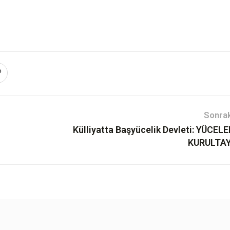
Sonrak
Külliyatta Başyücelik Devleti: YÜCEL
KURULTAY