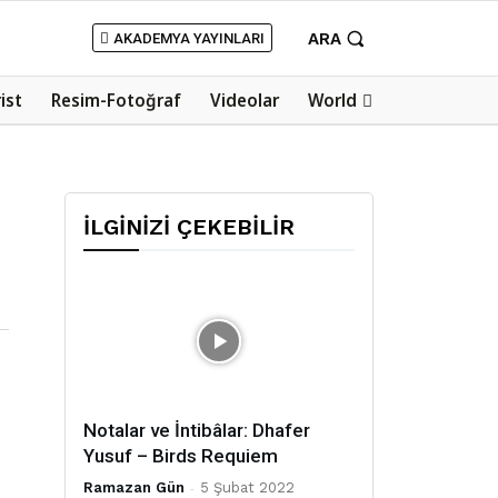
ARA
AKADEMYA YAYINLARI
rist
Resim-Fotoğraf
Videolar
World
İLGİNİZİ ÇEKEBİLİR
Notalar ve İntibâlar: Dhafer
Yusuf – Birds Requiem
Ramazan Gün
-
5 Şubat 2022