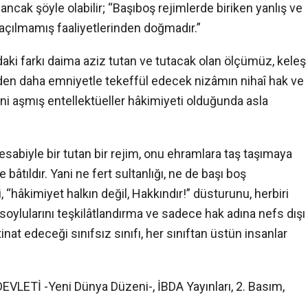
ncak şöyle olabilir; “Başıboş rejimlerde biriken yanlış ve
 açılmamış faaliyetlerinden doğmadır.”
ndaki farkı daima aziz tutan ve tutacak olan ölçümüz, keleş
nden daha emniyetle tekeffül edecek nizâmın nihaî hak ve
rini aşmış entellektüeller hâkimiyeti olduğunda asla
esabiyle bir tutan bir rejim, onu ehramlara taş taşımaya
âtıldır. Yani ne fert sultanlığı, ne de başı boş
“hâkimiyet halkın değil, Hakkındır!” düsturunu, herbiri
 soylularını teşkilâtlandırma ve sadece hak adına nefs dışı
inat edeceği sınıfsız sınıfı, her sınıftan üstün insanlar
EVLETİ -Yeni Dünya Düzeni-, İBDA Yayınları, 2. Basım,