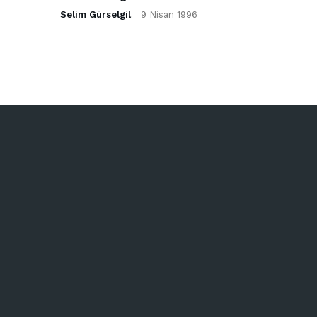
Selim Gürselgil
-
9 Nisan 1996