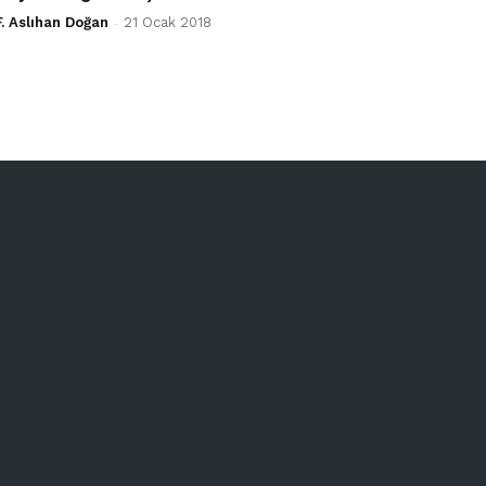
F. Aslıhan Doğan
-
21 Ocak 2018