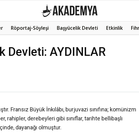
er
Röportaj-Söyleşi
Başyücelik Devleti
Etkinlik
Fih
ik Devleti: AYDINLAR
ştır. Fransız Büyük İnkılâbı, burjuvazi sınıfına; komünizm
, rahipler, derebeyleri gibi sınıflar, tarihte bellibaşlı
içinde, dayanağı olmuştur.