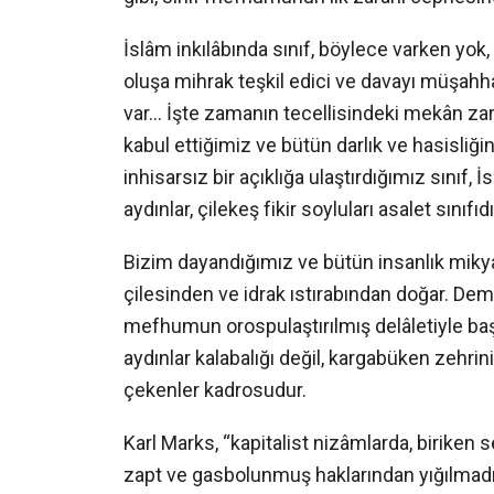
İslâm inkılâbında sınıf, böylece varken yok,
oluşa mihrak teşkil edici ve davayı müşahh
var… İşte zamanın tecellisindeki mekân zar
kabul ettiğimiz ve bütün darlık ve hasisliği
inhisarsız bir açıklığa ulaştırdığımız sınıf, 
aydınlar, çilekeş fikir soyluları asalet sınıfıdı
Bizim dayandığımız ve bütün insanlık miky
çilesinden ve idrak ıstırabından doğar. Deme
mefhumun orospulaştırılmış delâletiyle baş
aydınlar kalabalığı değil, kargabüken zehrini a
çekenler kadrosudur.
Karl Marks, “kapitalist nizâmlarda, biriken
zapt ve gasbolunmuş haklarından yığılmadı