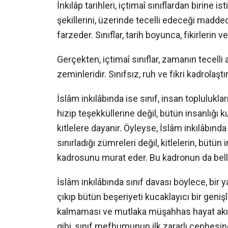
İnkılâp tarihleri, içtimaî sınıflardan birine i
şekillerini, üzerinde tecelli edeceği madd
farzeder. Sınıflar, tarih boyunca, fikirlerin 
Gerçekten, içtimaî sınıflar, zamanın tecell
zeminleridir. Sınıfsız, ruh ve fikri kadrola
İslâm inkılâbında ise sınıf, insan toplulukla
hizip teşekküllerine değil, bütün insanlığı
kitlelere dayanır. Öyleyse, İslâm inkılâbında 
sınırladığı zümreleri değil, kitlelerin, büt
kadrosunu murat eder. Bu kadronun da belliba
İslâm inkılâbında sınıf davası böylece, bi
çıkıp bütün beşeriyeti kucaklayıcı bir genişl
kalmaması ve mutlaka müşahhas hayat akışı
gibi, sınıf mefhumunun ilk zararlı cephesin