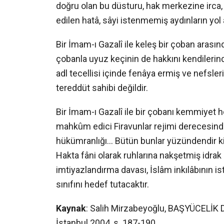
doğru olan bu düsturu, hak merkezine irca, a
edilen hatâ, sâyi istenmemiş aydınların yol
Bir İmam-ı Gazalî ile keleş bir çoban arası
çobanla uyuz keçinin de hakkını kendileri
adl tecellisi içinde fenâya ermiş ve nefsle
tereddüt sahibi değildir.
Bir İmam-ı Gazalî ile bir çobanı kemmiyet h
mahkûm edici Firavunlar rejimi derecesinde b
hükümranlığı… Bütün bunlar yüzündendir ki, 
Hakta fâni olarak ruhlarına nakşetmiş idrak
imtiyazlandırma davası, İslâm inkılâbının ist
sınıfını hedef tutacaktır.
Kaynak
: Salih Mirzabeyoğlu, BAŞYÜCELİK D
İstanbul 2004, s. 187-190.