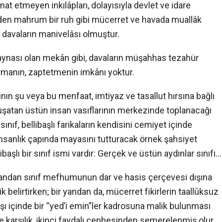
stinat etmeyen inkılâpları, dolayısıyla devlet ve idare
eden mahrum bir ruh gibi mücerret ve havada muallâk
ve davaların manivelâsı olmuştur.
i aynası olan mekân gibi, davaların müşahhas tezahür
ştırmanın, zaptetmenin imkânı yoktur.
rının şu veya bu menfaat, imtiyaz ve tasallut hırsına bağlı
 kuşatan üstün insan vasıflarının merkezinde toplanacağı
sınıf, bellibaşlı farikaların kendisini cemiyet içinde
ün insanlık çapında mayasını tutturacak örnek şahsiyet
şlı bir sınıf ismi vardır: Gerçek ve üstün aydınlar sınıfı…
r yandan sınıf mefhumunun dar ve hasis çerçevesi dışına
ik belirtirken; bir yandan da, mücerret fikirlerin taallûksuz
 içinde bir “yed’i emin”ler kadrosuna malik bulunması
e karşılık, ikinci faydalı cephesinden semerelenmiş olur.