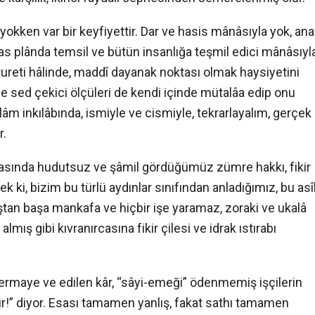
 yokken var bir keyfiyettir. Dar ve hasis mânâsıyla yok, ana
as plânda temsil ve bütün insanlığa teşmil edici mânâsıyl
ureti hâlinde, maddî dayanak noktası olmak haysiyetini
ne sed çekici ölçüleri de kendi içinde mütalâa edip onu
İslâm inkılâbında, ismiyle ve cismiyle, tekrarlayalım, gerçek
r.
asında hudutsuz ve şâmil gördüğümüz zümre hakkı, fikir
k ki, bizim bu türlü aydınlar sınıfından anladığımız, bu asî
tan başa mankafa ve hiçbir işe yaramaz, zoraki ve ukalâ
lmış gibi kıvranırcasına fikir çilesi ve idrak ıstırabı
 sermaye ve edilen kâr, “sâyi-emeği” ödenmemiş işçilerin
r!” diyor. Esası tamamen yanlış, fakat sathı tamamen