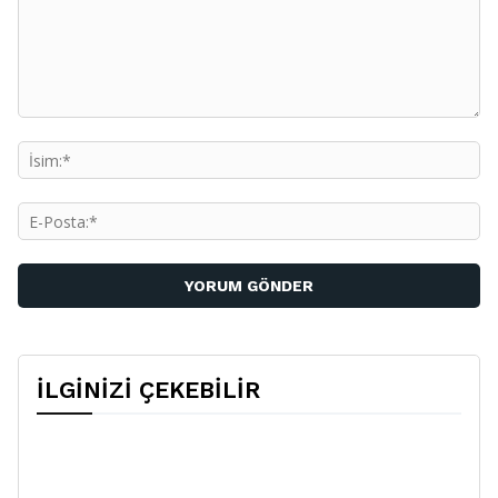
Yorum:
İs
E-
Po
İLGİNİZİ ÇEKEBİLİR