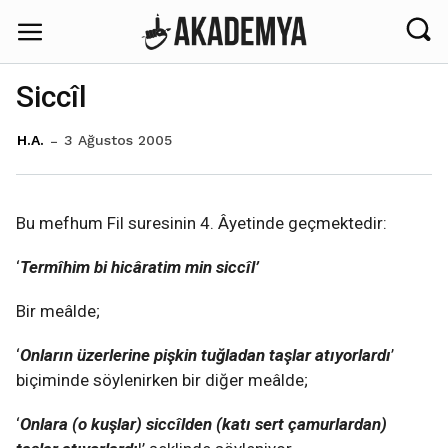
Siccîl
3 Ağustos 2005
H.A.
Bu mefhum Fil suresinin 4. Âyetinde geçmektedir:
‘
Termîhim bi hicâratim min siccîl’
Bir meâlde;
‘
Onların üzerlerine pişkin tuğladan taşlar atıyorlardı
’
biçiminde söylenirken bir diğer meâlde;
‘
Onlara (o kuşlar) siccîlden (katı sert çamurlardan)