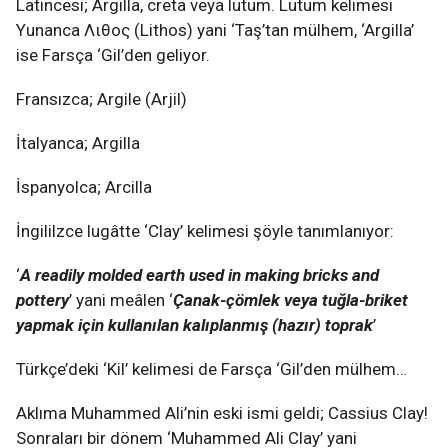
Latincesi; Argilla, creta veya lutum. Lutum kelimesi
Yunanca Λιθος (Lithos) yani ‘Taş’tan mülhem, ‘Argilla’
ise Farsça ‘Gil’den geliyor.
Fransızca; Argile (Arjil)
İtalyanca; Argilla
İspanyolca; Arcilla
İngililzce lugâtte ‘Clay’ kelimesi şöyle tanımlanıyor:
‘
A readily molded earth used in making bricks and
pottery
’ yani meâlen ‘
Çanak-çömlek veya tuğla-briket
yapmak için kullanılan kalıplanmış (hazır) toprak
’
Türkçe’deki ‘Kil’ kelimesi de Farsça ‘Gil’den mülhem…
Aklıma Muhammed Ali’nin eski ismi geldi; Cassius Clay!
Sonraları bir dönem ‘Muhammed Ali Clay’ yani