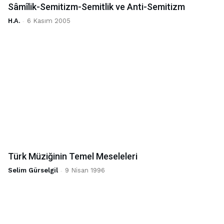
Sâmîlik-Semitizm-Semitlik ve Anti-Semitizm
H.A.
-
6 Kasım 2005
Türk Müziğinin Temel Meseleleri
Selim Gürselgil
-
9 Nisan 1996