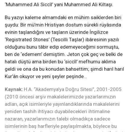
‘Muhammed Ali Siccîl’ yani Muhammed Ali Kiltaşı.
Bu yazıyı kaleme almamdaki en mühim saiklerden biri
şuydu: Bir mü’min Hristiyan dostum sürekli rüyâsında
evinin taşlandığını ve taşların üzerinde İngilizce
‘Registrated Stones’ (Tescilli Taşlar) ibâresinin yazılı
olduğunu bunu tâbir edip edemeyeceğimi sormuştu,
ben de ‘edemem’ demiştim. Jeton çok geç ve belki de
hatalı düştü ama birden bu ‘siccîl’ mefhumu aklıma
geldi ve ona da bu konudan bahsettim; şimdi harıl harıl
Kur’ân okuyor ve yeni şeyler peşinde…
Kaynak:
H.A. “Akademya’ya Doğru Sitesi”, 2001-2005
(2010 öncesi arşiv makalelerimizde yazarlarımızın
adları, açık isimleriyle yayınlandıklarında makalelerini
yeniden tashih ihtiyacı duyabilecekleri ihtimaline
nazaran, yazarlarımızın talebi olmadıkça sadece
isimlerinin baş harfleriyle paylaşılmakta, böylece bu