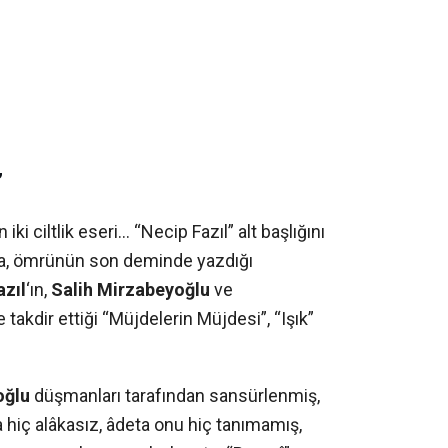
”
 iki ciltlik eseri… “Necip Fazıl” alt başlığını
nda, ömrünün son deminde yazdığı
azıl
‘ın,
Salih Mirzabeyoğlu
ve
e takdir ettiği “Müjdelerin Müjdesi”, “Işık”
oğlu
düşmanları tarafından sansürlenmiş,
la hiç alâkasız, âdeta onu hiç tanımamış,