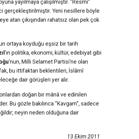
uoyuna yayılmaya çalışılmıştır. “Resmî”
 gerçekleştirilmiştir. Yeni nesillere böyle
keye atan çıkışından rahatsız olan pek çok
un ortaya koyduğu eşsiz bir tarih
ıl
’ın politika, ekonomi, kültür, edebiyat gibi
oğu
‘nun, Milli Selamet Partisi’ne olan
ak, bu ittifaktan beklentileri, İslâmî
ceğe dair görüşleri yer alır.
ma onlardan doğan bir mânâ ve edinilen
der. Bu gözle bakılınca “Kavgam”, sadece
eğildir; neyin neden olduğuna dair
13 Ekim 2011