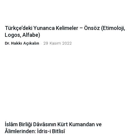
Türkçe’deki Yunanca Kelimeler – Önsöz (Etimoloji,
Logos, Alfabe)
Dr. Hakkı Açıkalın
-
29 Kasım 2022
İslâm Birliği Dâvâsının Kürt Kumandan ve
Âlimlerinden: İdris-i Bitlisî