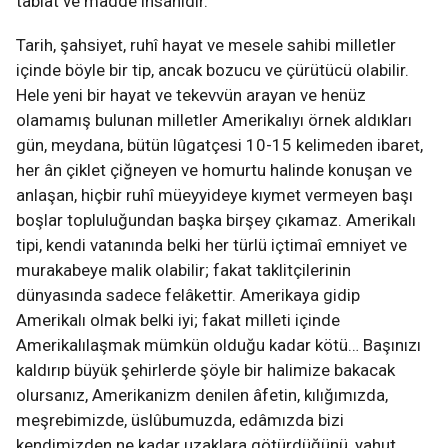
tabiat ve madde insanıdır.
Tarih, şahsiyet, ruhî hayat ve mesele sahibi milletler
içinde böyle bir tip, ancak bozucu ve çürütücü olabilir.
Hele yeni bir hayat ve tekevvün arayan ve henüz
olamamış bulunan milletler Amerikalıyı örnek aldıkları
gün, meydana, bütün lûgatçesi 10-15 kelimeden ibaret,
her ân çiklet çiğneyen ve homurtu halinde konuşan ve
anlaşan, hiçbir ruhî müeyyideye kıymet vermeyen başı
boşlar topluluğundan başka birşey çıkamaz. Amerikalı
tipi, kendi vatanında belki her türlü içtimaî emniyet ve
murakabeye malik olabilir; fakat taklitçilerinin
dünyasında sadece felâkettir. Amerikaya gidip
Amerikalı olmak belki iyi; fakat milleti içinde
Amerikalılaşmak mümkün olduğu kadar kötü… Başınızı
kaldırıp büyük şehirlerde şöyle bir halimize bakacak
olursanız, Amerikanizm denilen âfetin, kılığımızda,
meşrebimizde, üslûbumuzda, edâmızda bizi
kendimizden ne kadar uzaklara götürdüğünü, yahut