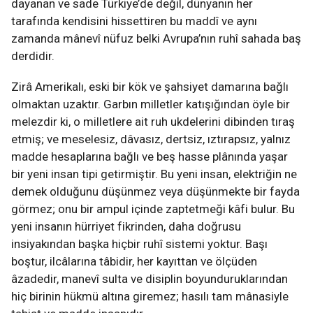
dayanan ve sade Türkiye’de değil, dünyanın her
tarafında kendisini hissettiren bu maddî ve aynı
zamanda mânevî nüfuz belki Avrupa’nın ruhî sahada baş
derdidir.
Zirâ Amerikalı, eski bir kök ve şahsiyet damarına bağlı
olmaktan uzaktır. Garbın milletler katışığından öyle bir
melezdir ki, o milletlere ait ruh ukdelerini dibinden tıraş
etmiş; ve meselesiz, dâvasız, dertsiz, ıztırapsız, yalnız
madde hesaplarına bağlı ve beş hasse plânında yaşar
bir yeni insan tipi getirmiştir. Bu yeni insan, elektriğin ne
demek olduğunu düşünmez veya düşünmekte bir fayda
görmez; onu bir ampul içinde zaptetmeği kâfi bulur. Bu
yeni insanın hürriyet fikrinden, daha doğrusu
insiyakından başka hiçbir ruhî sistemi yoktur. Başı
boştur, ilcâlarına tâbidir, her kayıttan ve ölçüden
âzadedir, manevî sulta ve disiplin boyunduruklarından
hiç birinin hükmü altına giremez; hasılı tam mânasiyle