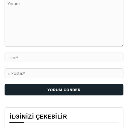
Yorum:
İs
E-
Po
İLGİNİZİ ÇEKEBİLİR